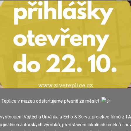
vé Teplice v muzeu odstartujeme přesně za měsíc!
vystoupení Vojtěcha Urbánka a Echo & Surya, projekce filmů z FA
riginálních autorských výrobků, představení lokálních umělců i n