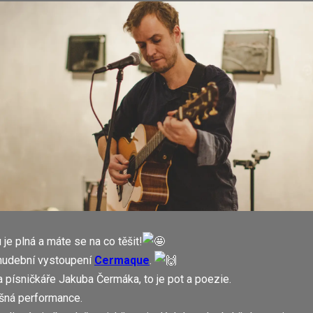
je plná a máte se na co těšit!
 hudební vystoupení
Cermaque
.
 písničkáře Jakuba Čermáka, to je pot a poezie.
čišná performance.