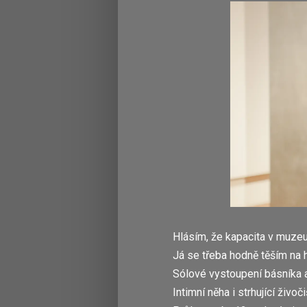
Hlásím, že kapacita v muzeu 
Já se třeba hodně těším na
Sólové vystoupení básníka a
Intimní něha i strhující živo